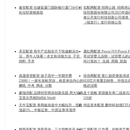
秦安配资 任婕茹厦门国际银行厦门分行行
实配网配资 招商公路: 招商局
长任职资格获批
技控股股份有限公司2025年
者公开发行科技创新公司债券
（续发行）发行价格公告
禾百配资 母牛产后胎衣不下快速解决办
晟红网配资 Power IVF/Power Fer
法，养牛人快看！本文有详细方法_子宫_
哥试管婴儿冻卵：试管婴儿的
饲料_手术
何计算的？_生殖_周期_胚胎
鼎晟资管配资 孩子高中一学期学费
倍倍网配资 黄仁勋穿唐装演
25000！一家长发帖哭诉，称是来自内心的
H20芯片将重启销售，华强北
狮吼_中考_网友_分数
格还没降
豪瑞优配 品牌转型再添创新实践 周大福珠
及十策略 英国最长寿二战老兵
宝首次亮相BiliBili World
110岁
天牛宝配资 券商板块盘中大幅拉升，指数
鸿岳资本配资 鹏华科创债ETF
涨超3%，中银证券、中原证券等涨停
顺势盈配资 港股早评：三大指数低开 科技
广盛配资 亿华通：拟购资产