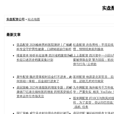
实盘配
实盘配资公司
»
站点地图
最新文章
亚晶配资 2026榆林男科医院测评丨广榆男
红盘配资 忠告男性：手淫后
科专业守护男性健康，口碑铸就诊疗标杆
惯，悄悄招来前列腺炎
维嘉资本 聆听长征故事 四川省档案馆开展
上上盈配资 四川资中一小区6
长征口述历史档案采集计划
窗被弹珠击穿 警方回应：初
弹弓打鸟 | 云求助
犀牛配资 魏忠贤掌权时后金打不进来，为
富祥配资 他原是北宋官员，
何崇祯一掌权，后金就打进来了
相，还助兀术对付南宋
鼎冠策略 2025年港股医药增发专题：药明
九牛网配资 海外账号千万年
康德77亿港元领衔医药增发 药明系穿插式
学：严重失实_相关_YouTube_St
资本运作引市场关注
股米网配资 歼10CE与阵风对
司，为了卖货，否认印巴空战
_战机_任务
国汇策略 威宁县农村信用合作联社被罚
鼎冠优配 澜起科技暗盘大涨4