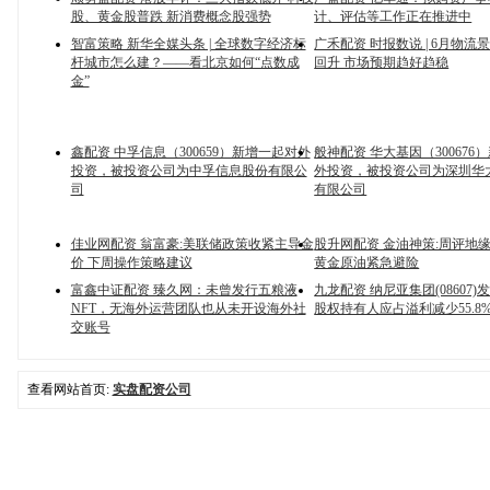
股、黄金股普跌 新消费概念股强势
计、评估等工作正在推进中
智富策略 新华全媒头条 | 全球数字经济标
广禾配资 时报数说 | 6月物流
杆城市怎么建？——看北京如何“点数成
回升 市场预期趋好趋稳
金”
鑫配资 中孚信息（300659）新增一起对外
般神配资 华大基因（300676
投资，被投资公司为中孚信息股份有限公
外投资，被投资公司为深圳华
司
有限公司
佳业网配资 翁富豪:美联储政策收紧主导金
股升网配资 金油神策:周评地
价 下周操作策略建议
黄金原油紧急避险
富鑫中证配资 臻久网：未曾发行五粮液
九龙配资 纳尼亚集团(08607
NFT，无海外运营团队也从未开设海外社
股权持有人应占溢利减少55.8%
交账号
查看网站首页:
实盘配资公司