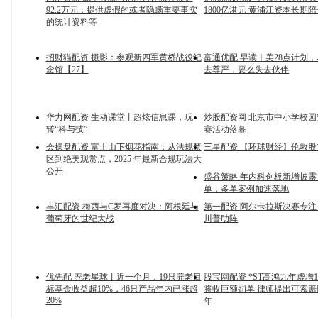
92.2万元：提供虚假的或者隐瞒重要事实
1800亿港元 黄浦江资本长期
的统计资料等
招财猫配资 摄影：参观新四军黄桥战役纪
富通优配 早读｜美28点计划
念馆【27】
去尊严，要么失去伙伴
华力网配资 生动课堂丨超炫信息课，玩
炒股配资网 北京市中小学校
转“科与技”
赛活动落幕
会操盘配资 富士山下烟花指南：从法规禁
三星配资 【环球财经】伦敦股
区到绝美观赏点，2025 年最新合规玩法大
公开
盛谷策略 年内科创板新增披露
单，多单案例加速落地
丰汇配资 梅西与C罗再度对决：阿根廷与
第一配资 阿尔卡拉斯决赛专
葡萄牙的世纪大战
川普助阵
优先配 养老星球丨近一个月，19只养老目
股宝网配资 *ST高鸿九年虚增1
标基金收益超10%，46只产品年内已涨超
将收巨额罚单 律师提出可索
20%
年