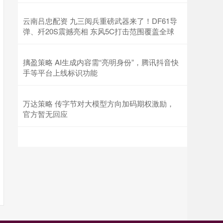
云南吕忠配资 九三阅兵重磅武器来了！DF61导
弹、歼20S震撼亮相 东风5C打击范围覆盖全球
摛盈策略 AI生成内容需“亮明身份”，腾讯抖音快
手等平台上线标识功能
万达策略 传字节对大模型方向加码期权激励，
官方暂无回应