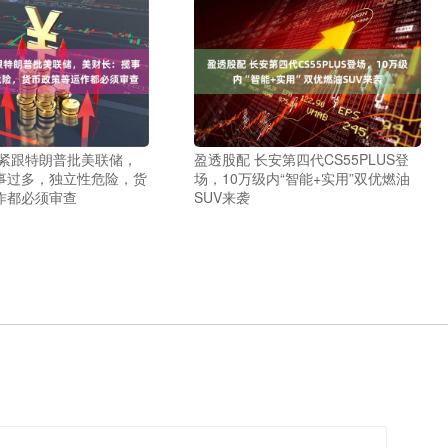
 紧跟特朗普批美联储，
盈透股配 长安第四代CS55PLUS登
事过多，独立性危险，货
场，10万级内“智能+实用”双优燃油
作都必须审查
SUV来袭