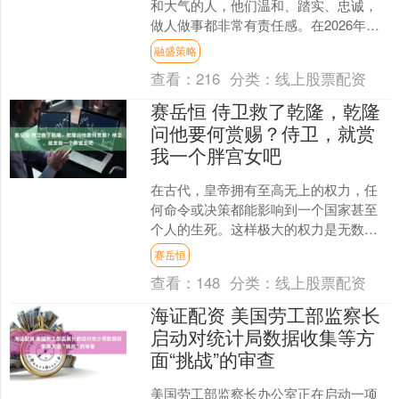
和大气的人，他们温和、踏实、忠诚，
做人做事都非常有责任感。在2026年，
属相兔的好运不仅仅体现在财富上，还
融盛策略
会给他们带来心情上....
查看：
216
分类：
线上股票配资
赛岳恒 侍卫救了乾隆，乾隆
问他要何赏赐？侍卫，就赏
我一个胖宫女吧
在古代，皇帝拥有至高无上的权力，任
何命令或决策都能影响到一个国家甚至
个人的生死。这样极大的权力是无数人
所渴望的。 展开剩余72% 每年，乾隆皇
赛岳恒
帝都会带领侍卫前往....
查看：
148
分类：
线上股票配资
海证配资 美国劳工部监察长
启动对统计局数据收集等方
面“挑战”的审查
美国劳工部监察长办公室正在启动一项