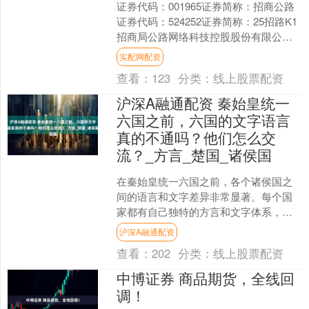
证券代码：001965证券简称：招商公路
证券代码：524252证券简称：25招路K1
招商局公路网络科技控股股份有限公司
2025年面向专业投资者公开发行科技创
实配网配资
新公....
查看：
123
分类：
线上股票配资
沪深A融通配资 秦始皇统一
六国之前，六国的文字语言
真的不通吗？他们怎么交
流？_方言_楚国_诸侯国
在秦始皇统一六国之前，各个诸侯国之
间的语言和文字差异非常显著。每个国
家都有自己独特的方言和文字体系，这
让他们看起来就像生活在截然不同的世
沪深A融通配资
界中。那么，几千年前的中....
查看：
202
分类：
线上股票配资
中博证券 商品期货，全线回
调！