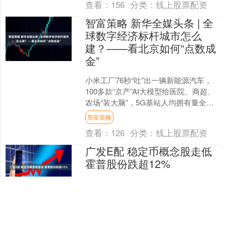
查看：
156
分类：
线上股票配资
智富策略 新华全媒头条 | 全
球数字经济标杆城市怎么
建？——看北京如何“点数成
金”
小米工厂76秒“吐”出一辆新能源汽车，
100多款“京产”AI大模型给医院、商超、
农场“装大脑”，5G基站人均拥有量全国
最多…… 千年文脉与数字浪潮相互激
智富策略
荡，北京....
查看：
126
分类：
线上股票配资
广发E配 稳定币概念股走低
霍普股份跌超12%
7月1日，稳定币概念股走低，截至11时
19分，霍普股份跌超12%，京北方、四
方精创、雄帝科技跌超9%，优博讯、翠
微股份跌超8%，拉卡拉、新国都等多股
广发E配