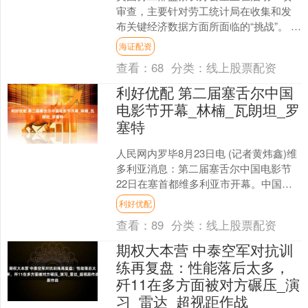
审查，主要针对劳工统计局在收集和发
布关键经济数据方面所面临的“挑战”。 根
据一封落款日期为周三的信函，此次审
海证配资
查将聚焦于CPI与....
查看：
68
分类：
线上股票配资
利好优配 第二届塞舌尔中国
电影节开幕_林楠_瓦朗坦_罗
塞特
人民网内罗毕8月23日电 (记者黄炜鑫)维
多利亚消息：第二届塞舌尔中国电影节
22日在塞首都维多利亚市开幕。中国驻
塞舌尔大使林楠，塞舌尔卫生部长维
利好优配
多、教育部长瓦朗....
查看：
89
分类：
线上股票配资
期权大本营 中泰空军对抗训
练再复盘：性能落后太多，
歼11在多方面被对方碾压_演
习_雷达_超视距作战