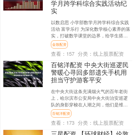
学月跨学科综合实践活动纪
实
以数启思 小学部数学月跨学科综合实践
活动 富学乐行 为深化数学核心素养的落
实，打破数学课堂的边界，给学生搭建
一个激发好奇心的舞台，点燃学生对数
金致配资
学的热情，培养逻辑....
查看：
157
分类：
线上股票配资
百铭洋配资 中央大街巡逻民
警暖心寻回多部遗失手机用
担当守护游客平安
在中央大街这条充满烟火气的百年老街
上，哈尔滨市公安局中央大街治安巡逻
队的身影穿梭在人潮之间，他们是维护
秩序的“守护者”，更是急群众之所急
百铭洋配资
的“贴心人”。近期，中央....
查看：
173
分类：
线上股票配资
三星配资 【环球财经】伦敦