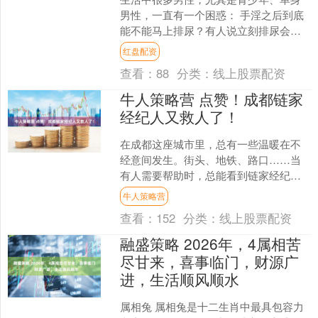
男性，一直有一个困惑： 手淫之后到底
能不能马上排尿？有人说立刻排尿会伤
前列腺，容易得前列腺炎；也有人说憋
红盘配资
着不排更伤身，容易积毒....
查看：
88
分类：
线上股票配资
牛人策略营 点赞！成都链家
经纪人又救人了！
在成都这座城市里，总有一些温暖在不
经意间发生。街头、地铁、路口……当
有人需要帮助时，总能看到链家经纪人
的身影。他们没有犹豫，没有退缩，只
牛人策略营
有本能地“上前一步”。面....
查看：
152
分类：
线上股票配资
融盛策略 2026年，4属相苦
尽甘来，喜事临门，财源广
进，生活顺风顺水
属相兔 属相兔是十二生肖中最具包容力