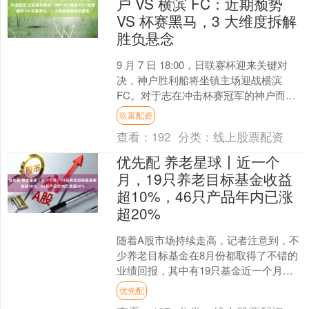
户 VS 横滨 FC：近期颓势
VS 杯赛黑马，3 大维度拆解
胜负悬念
9 月 7 日 18:00，日联赛杯迎来关键对
决，神户胜利船将坐镇主场迎战横滨
FC。对于志在冲击杯赛冠军的神户而
言，此役需借主场之力扭转近期起伏状
玖富配资
态；而深陷联....
查看：
192
分类：
线上股票配资
优先配 养老星球丨近一个
月，19只养老目标基金收益
超10%，46只产品年内已涨
超20%
随着A股市场持续走高，记者注意到，不
少养老目标基金在8月份都取得了不错的
业绩回报，其中有19只基金近一个月的
收益超过10%。 另外，截至8月末，今年
优先配
以来所有养老....