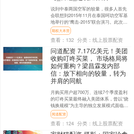
说到中泰两国空军的较量，很多人首先
会联想到2015年11月在泰国呵叻空军基
地举行的“鹰击-2015”联合演习。此次演
习标志着中泰军事合作的首次正式展
期权大本营
开，也是中国....
查看：
132
分类：
线上股票配资
问道配资 7.17亿美元！美团
收购叮咚买菜， 市场格局将
如何重构？梁昌霖发内部
信：放下相向的较量，转为
并肩的同航
月购买用户超700万、连续7个季度盈利
的叮咚买菜最终融入美团体系，曾以“烧
钱换规模”为主导的独立发展模式面临深
刻转型，行业竞争正进入由巨头生态主
闻道配资
导的新阶段。 （....
查看：
124
分类：
线上股票配资
家财猫配资 摄影：国家珍禽-