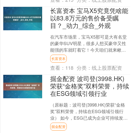
长富资本 宝马X5究竟凭啥能
以83.8万元的售价备受瞩
目？_动力_综合_外观
在汽车市场里，宝马X5那可是大有名堂
的豪华SUV明星，很多人想买豪华又性
能强的车就盯着它！今天咱们就来瞅瞅
2014款进口宝马X5领先型这辆车到底咋
长富资本
样。 版本与基....
查看：
118
分类：
线上股票配资
掘金配资 波司登(3998.HK)
荣获“金格奖”双料荣誉，持续
在ESG领域引领行业
（原标题：波司登(3998.HK)荣获“金格
奖”双料荣誉，持续在ESG领域引领行
业） 如今，ESG已成为企业可持续发展
的“风向标”，也是投资决策中不可或缺的
掘金配资
考量....