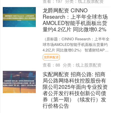
查看：
197
分类：
线上股票配资
龙爵网配资 CINNO
Research：上半年全球市场
AMOLED智能手机面板出货
量约4.2亿片 同比微增0.2%
（原标题：CINNO Research：上半年全
球市场AMOLED智能手机面板出货量约
4.2亿片 同比微增0.2%） 智通财经APP
获悉，根据CINNO Res....
龙爵网配资
查看：
88
分类：
线上股票配资
实配网配资 招商公路: 招商
局公路网络科技控股股份有
限公司2025年面向专业投资
者公开发行科技创新公司债
券（第一期）（续发行）发
行价格公告