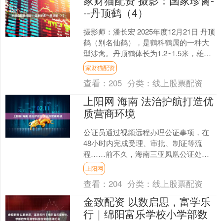
--丹顶鹤（4）
摄影师：潘长宏 2025年度12月21日 丹顶
鹤（别名仙鹤），是鹤科鹤属的一种大
型涉禽。丹顶鹤体长为1.2~1.5米，雄性
较雌性稍大一些，颈部两侧各有一条灰
家财猫配资
黑色....
查看：
205
分类：
线上股票配资
上阳网 海南 法治护航打造优
质营商环境
公证员通过视频远程办理公证事项，在
48小时内完成受理、审批、制证等流
程……前不久，海南三亚凤凰公证处加
急为中泽投资（海南）有限公司出海提
上阳网
供了关键法律支持。这一高....
查看：
204
分类：
线上股票配资
金致配资 以数启思，富学乐
行｜绵阳富乐学校小学部数