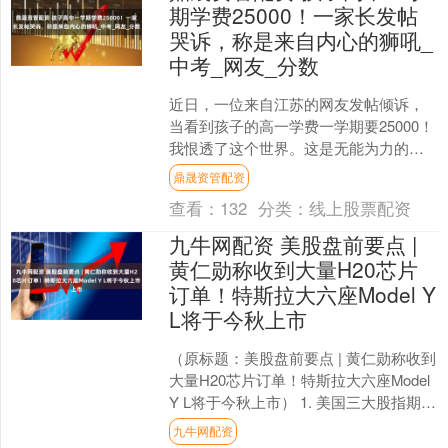
期学费25000！一家长发帖
哭诉，称是来自内心的狮吼_
中考_网友_分数
近日，一位来自江苏的网友发帖倾诉，
当看到孩子的高一学费一学期要25000！
我恨透了这个世界。这是无能为力的父
母发自内心的狮吼。私立就这样，你能
鼎晟资管配资
恨谁？ 网友：说句....
查看：
132
分类：
线上股票配资
九牛网配资 美股盘前要点 |
黄仁勋称收到大量H20芯片
订单！特斯拉大六座Model Y
L将于今秋上市
（原标题：美股盘前要点 | 黄仁勋称收到
大量H20芯片订单！特斯拉大六座Model
Y L将于今秋上市） 1. 美国三大股指期货
涨跌不一，纳指期货跌0.11%，....
九牛网配资