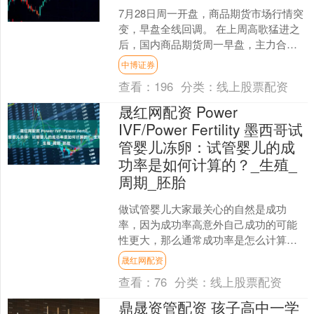
7月28日周一开盘，商品期货市场行情突
变，早盘全线回调。 在上周高歌猛进之
后，国内商品期货周一早盘，主力合约
几乎全线下跌，甚至出现多个商品触及
中博证券
跌停的情况。 多晶....
查看：
196
分类：
线上股票配资
晟红网配资 Power
IVF/Power Fertility 墨西哥试
管婴儿冻卵：试管婴儿的成
功率是如何计算的？_生殖_
周期_胚胎
做试管婴儿大家最关心的自然是成功
率，因为成功率高意外自己成功的可能
性更大，那么通常成功率是怎么计算的
呢？ 1、临床妊娠率 这是最常用的计算
晟红网配资
方法。简单说就是临床妊....
查看：
76
分类：
线上股票配资
鼎晟资管配资 孩子高中一学