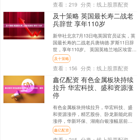
查看：
219
分类：
线上股票配资
及十策略 英国最长寿二战老
兵辞世 享年110岁
新华社北京7月13日电英国官员证实，英
国最长寿的二战老兵唐纳德·罗斯11日辞
世，享年110岁。 英国英格兰地区埃雷沃
什地方议会11日发布讣告，称赞罗斯是
及十策略
英雄，“....
查看：
156
分类：
线上股票配资
鑫亿配资 有色金属板块持续
拉升 华宏科技、盛和资源涨
停
有色金属板块持续拉升，华宏科技、盛
和资源涨停，精艺股份、卧龙新能此前
涨停，华新环保、湖南白银涨幅居前。
文章来源：东方财富Choice数据 责任编
鑫亿配资
辑：70 郑重....
查看：
215
分类：
线上股票配资