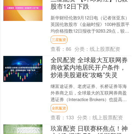
股市12日下跌
新华财经伦敦9月12日电（记者张亚东）
英国伦敦股市《金融时报》100种股票平
均价格指数12日报收于9283.29点，较前
一交易日下跌14.29点，跌幅为0.15....
三星配资
查看：
86
分类：
线上股票配资
全民配资 全球最大互联网券
商收紧内地居民开户条件，
炒港美股避税“攻略”失灵
继富途证券、老虎证券、长桥证券等海
外券商之后，全球最大的互联网券商盈
透证券（Interactice Brokers）也提高了
中国内地居民的线上开户申请条件。
全民配资
据....
查看：
133
分类：
线上股票配资
玖富配资 日联赛杯焦点！神