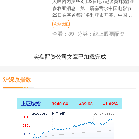
人民网内罗毕8月23日电 (记者黄炜鑫)维
多利亚消息：第二届塞舌尔中国电影节
22日在塞首都维多利亚市开幕。中国驻
塞舌尔大使林楠，塞舌尔卫生部长维
利好优配
多、教育部长瓦朗....
查看：
89
分类：
线上股票配资
实盘配资公司文章已加载完成
沪深京指数
上证综指
3940.04
+39.68
+1.02%