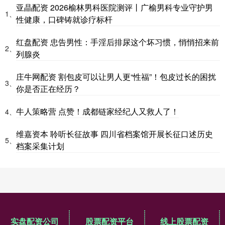
亚晶配资 2026榆林男科医院测评丨广榆男科专业守护男
1、
性健康，口碑铸就诊疗标杆
红盘配资 忠告男性：手淫后排尿这个坏习惯，悄悄招来前
2、
列腺炎
庄牛网配资 割包皮可以让男人更“性福”！包皮过长的困扰
3、
你是否正在经历？
牛人策略营 点赞！成都链家经纪人又救人了！
4、
维嘉资本 聆听长征故事 四川省档案馆开展长征口述历史
5、
档案采集计划
实盘配资公司
股票配资平台
线上股票配资